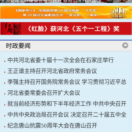
全国党建工作座谈会在京召开 蔡奇出席并讲话 李
希出席
时政要闻
中共河北省委十届十一次全会在石家庄举行
王正谱主持召开河北省政府常务会议
李强主持召开国务院常务会议 学习贯彻习近平总
河北省委常委会召开扩大会议
书记关于上半年经济形势和做好下半年经济工作的
就当前经济形势和下半年经济工作 中共中央召开
重要讲话精神
中共中央政治局召开会议 决定召开二十届五中全
党外人士座谈会 习近平主持并发表重要讲话
纪念唐山抗震50周年大会在唐山召开
会 分析研究当前经济形势和经济工作 中共中央总