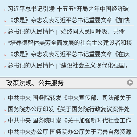
习近平总书记引领“十五五”开局之年中国经济破
济高质量发展行稳致远
《求是》杂志发表习近平总书记重要文章《加快
浪前行
总书记的人民情怀 | “始终同人民同呼吸、共命
建设健康中国》
“培养德智体美劳全面发展的社会主义建设者和接
运、心连心”
《求是》杂志发表习近平总书记重要文章《在庆
班人”——习近平总书记的重要论述指引基础教育
总书记的人民情怀 | “建设社会主义现代化强国，
祝中国共产党成立105周年大会上的讲话》
改革发展开创新局面
关键在科技自立自强”
政策法规、公共服务
中共中央 国务院转发《中央宣传部、司法部关于
国务院办公厅印发《关于国务院行政复议案件处
开展法治宣传教育的第九个五年规划（2026——
中共中央 国务院印发《关于加强新时代社会工作
理程序的若干规定》
2030年）》
中共中央办公厅 国务院办公厅关于完善自然资源
的意见》