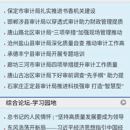
保定市审计局扎实推进书香机关建设
邯郸涉县审计局以穿透式审计助力财政管理提质
唐山路北区审计局“三项举措”加强现场管理推动
增效
沧州盐山县审计局深化质量自查 推动审计工作高
审计工作科学规范
承德丰宁县审计局开展专题培训
质量发展
廊坊三河市审计局四项举措提升审计工作质量
唐山古冶区审计局下好审前调查“先手棋” 助力提
石家庄正定县审计局推进科技强审 打造“智慧型”
升项目质效
审计机关
综合论坛-学习园地
总书记的人民情怀 | “坚持高质量发展要成为领导
东风浩荡开新局——习近平经济思想指引中国经
干部政绩观的重要内容”