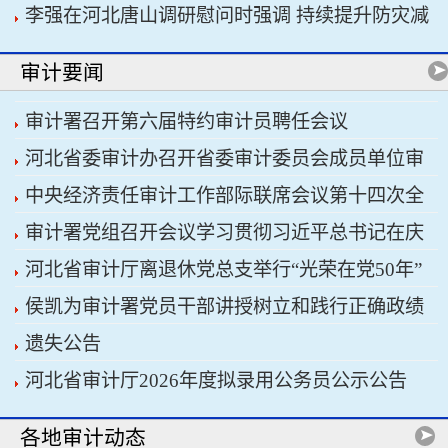
李强在河北唐山调研慰问时强调 持续提升防灾减
书记习近平主持会议
灾救灾能力 切实保障人民群众生命财产安全
审计要闻
审计署召开第六届特约审计员聘任会议
河北省委审计办召开省委审计委员会成员单位审
中央经济责任审计工作部际联席会议第十四次全
计重点工作协调推进会议暨省经济责任审计工作厅
审计署党组召开会议学习贯彻习近平总书记在庆
体会议召开
际联席会议
河北省审计厅离退休党总支举行“光荣在党50年”
祝中国共产党成立105周年大会上的重要讲话精神
侯凯为审计署党员干部讲授树立和践行正确政绩
纪念章颁发仪式
遗失公告
观学习教育专题党课
河北省审计厅2026年度拟录用公务员公示公告
各地审计动态