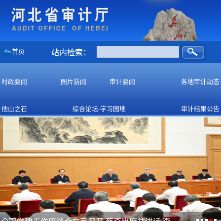
首页
站内检索：
时政要闻
图片新闻
审计要闻
各地审计动态
他山之石
综合论坛-学习园地
审计结果公告