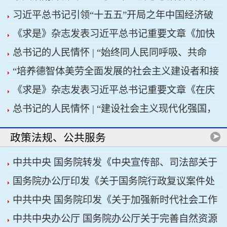
习近平总书记引领“十五五”开局之年中国经济破
济高质量发展行稳致远
《求是》杂志发表习近平总书记重要文章《加快
浪前行
总书记的人民情怀 | “始终同人民同呼吸、共命
建设健康中国》
“培养德智体美劳全面发展的社会主义建设者和接
运、心连心”
《求是》杂志发表习近平总书记重要文章《在庆
班人”——习近平总书记的重要论述指引基础教育
总书记的人民情怀 | “建设社会主义现代化强国，
祝中国共产党成立105周年大会上的讲话》
改革发展开创新局面
关键在科技自立自强”
政策法规、公共服务
中共中央 国务院转发《中央宣传部、司法部关于
国务院办公厅印发《关于国务院行政复议案件处
开展法治宣传教育的第九个五年规划（2026——
中共中央 国务院印发《关于加强新时代社会工作
理程序的若干规定》
2030年）》
中共中央办公厅 国务院办公厅关于完善自然资源
的意见》