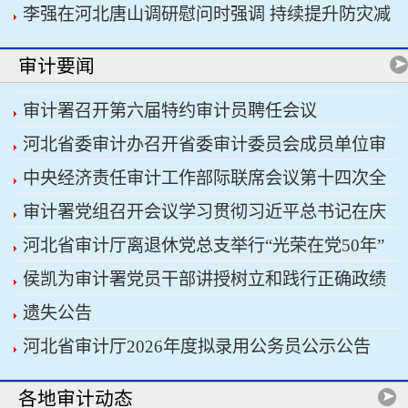
李强在河北唐山调研慰问时强调 持续提升防灾减
书记习近平主持会议
灾救灾能力 切实保障人民群众生命财产安全
审计要闻
审计署召开第六届特约审计员聘任会议
河北省委审计办召开省委审计委员会成员单位审
中央经济责任审计工作部际联席会议第十四次全
计重点工作协调推进会议暨省经济责任审计工作厅
审计署党组召开会议学习贯彻习近平总书记在庆
体会议召开
际联席会议
河北省审计厅离退休党总支举行“光荣在党50年”
祝中国共产党成立105周年大会上的重要讲话精神
侯凯为审计署党员干部讲授树立和践行正确政绩
纪念章颁发仪式
遗失公告
观学习教育专题党课
河北省审计厅2026年度拟录用公务员公示公告
各地审计动态