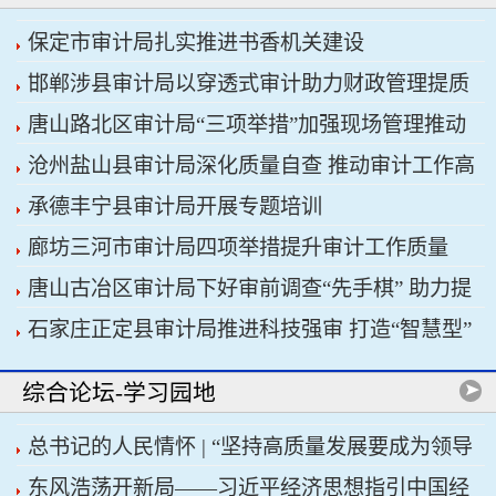
保定市审计局扎实推进书香机关建设
邯郸涉县审计局以穿透式审计助力财政管理提质
唐山路北区审计局“三项举措”加强现场管理推动
增效
沧州盐山县审计局深化质量自查 推动审计工作高
审计工作科学规范
承德丰宁县审计局开展专题培训
质量发展
廊坊三河市审计局四项举措提升审计工作质量
唐山古冶区审计局下好审前调查“先手棋” 助力提
石家庄正定县审计局推进科技强审 打造“智慧型”
升项目质效
审计机关
综合论坛-学习园地
总书记的人民情怀 | “坚持高质量发展要成为领导
东风浩荡开新局——习近平经济思想指引中国经
干部政绩观的重要内容”