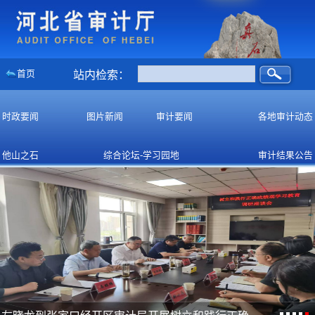
首页
站内检索：
时政要闻
图片新闻
审计要闻
各地审计动态
他山之石
综合论坛-学习园地
审计结果公告