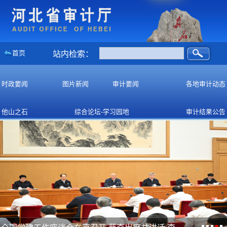
首页
站内检索：
时政要闻
图片新闻
审计要闻
各地审计动态
他山之石
综合论坛-学习园地
审计结果公告