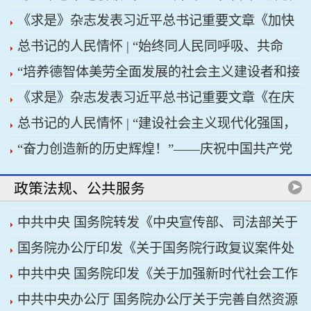
《求是》杂志发表习近平总书记重要文章《加快
浪前行
总书记的人民情怀 | “始终同人民同呼吸、共命
建设健康中国》
“培养德智体美劳全面发展的社会主义建设者和接
运、心连心”
《求是》杂志发表习近平总书记重要文章《在庆
班人”——习近平总书记的重要论述指引基础教育
总书记的人民情怀 | “建设社会主义现代化强国，
祝中国共产党成立105周年大会上的讲话》
改革发展开创新局面
“奋力创造新的历史辉煌！”——庆祝中国共产党
关键在科技自立自强”
成立105周年大会侧记
政策法规、公共服务
中共中央 国务院转发《中央宣传部、司法部关于
国务院办公厅印发《关于国务院行政复议案件处
开展法治宣传教育的第九个五年规划（2026——
中共中央 国务院印发《关于加强新时代社会工作
理程序的若干规定》
2030年）》
中共中央办公厅 国务院办公厅关于完善自然资源
的意见》