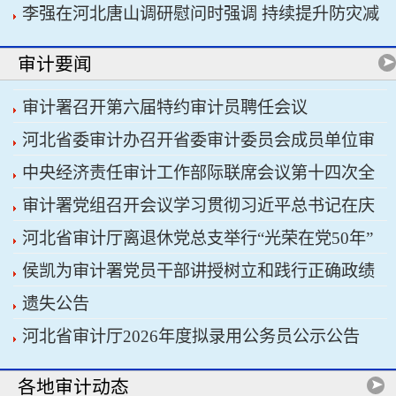
李强在河北唐山调研慰问时强调 持续提升防灾减
书记习近平主持会议
灾救灾能力 切实保障人民群众生命财产安全
审计要闻
审计署召开第六届特约审计员聘任会议
河北省委审计办召开省委审计委员会成员单位审
中央经济责任审计工作部际联席会议第十四次全
计重点工作协调推进会议暨省经济责任审计工作厅
审计署党组召开会议学习贯彻习近平总书记在庆
体会议召开
际联席会议
河北省审计厅离退休党总支举行“光荣在党50年”
祝中国共产党成立105周年大会上的重要讲话精神
侯凯为审计署党员干部讲授树立和践行正确政绩
纪念章颁发仪式
遗失公告
观学习教育专题党课
河北省审计厅2026年度拟录用公务员公示公告
各地审计动态