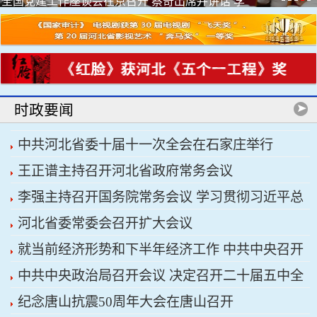
全国党建工作座谈会在京召开 蔡奇出席并讲话 李
希出席
时政要闻
中共河北省委十届十一次全会在石家庄举行
王正谱主持召开河北省政府常务会议
李强主持召开国务院常务会议 学习贯彻习近平总
河北省委常委会召开扩大会议
书记关于上半年经济形势和做好下半年经济工作的
就当前经济形势和下半年经济工作 中共中央召开
重要讲话精神
中共中央政治局召开会议 决定召开二十届五中全
党外人士座谈会 习近平主持并发表重要讲话
纪念唐山抗震50周年大会在唐山召开
会 分析研究当前经济形势和经济工作 中共中央总