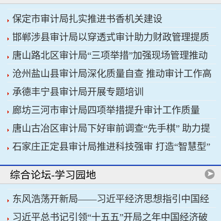
保定市审计局扎实推进书香机关建设
邯郸涉县审计局以穿透式审计助力财政管理提质
唐山路北区审计局“三项举措”加强现场管理推动
增效
沧州盐山县审计局深化质量自查 推动审计工作高
审计工作科学规范
承德丰宁县审计局开展专题培训
质量发展
廊坊三河市审计局四项举措提升审计工作质量
唐山古冶区审计局下好审前调查“先手棋” 助力提
石家庄正定县审计局推进科技强审 打造“智慧型”
升项目质效
审计机关
综合论坛-学习园地
东风浩荡开新局——习近平经济思想指引中国经
习近平总书记引领“十五五”开局之年中国经济破
济高质量发展行稳致远