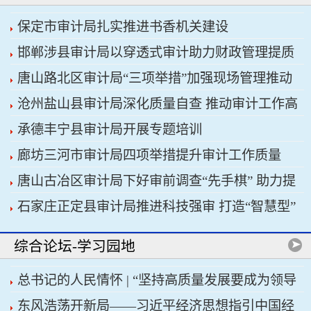
保定市审计局扎实推进书香机关建设
邯郸涉县审计局以穿透式审计助力财政管理提质
唐山路北区审计局“三项举措”加强现场管理推动
增效
沧州盐山县审计局深化质量自查 推动审计工作高
审计工作科学规范
承德丰宁县审计局开展专题培训
质量发展
廊坊三河市审计局四项举措提升审计工作质量
唐山古冶区审计局下好审前调查“先手棋” 助力提
石家庄正定县审计局推进科技强审 打造“智慧型”
升项目质效
审计机关
综合论坛-学习园地
总书记的人民情怀 | “坚持高质量发展要成为领导
东风浩荡开新局——习近平经济思想指引中国经
干部政绩观的重要内容”