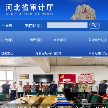
首页
站内检索：
时政要闻
图片新闻
审计要闻
各地审计动态
他山之石
综合论坛-学习园地
审计结果公告