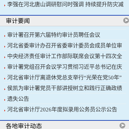
李强在河北唐山调研慰问时强调 持续提升防灾减
书记习近平主持会议
灾救灾能力 切实保障人民群众生命财产安全
审计要闻
审计署召开第六届特约审计员聘任会议
河北省委审计办召开省委审计委员会成员单位审
中央经济责任审计工作部际联席会议第十四次全
计重点工作协调推进会议暨省经济责任审计工作厅
审计署党组召开会议学习贯彻习近平总书记在庆
体会议召开
际联席会议
河北省审计厅离退休党总支举行“光荣在党50年”
祝中国共产党成立105周年大会上的重要讲话精神
侯凯为审计署党员干部讲授树立和践行正确政绩
纪念章颁发仪式
遗失公告
观学习教育专题党课
河北省审计厅2026年度拟录用公务员公示公告
各地审计动态