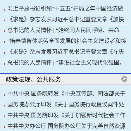
习近平总书记引领“十五五”开局之年中国经济破
济高质量发展行稳致远
《求是》杂志发表习近平总书记重要文章《加快
浪前行
总书记的人民情怀 | “始终同人民同呼吸、共命
建设健康中国》
“培养德智体美劳全面发展的社会主义建设者和接
运、心连心”
《求是》杂志发表习近平总书记重要文章《在庆
班人”——习近平总书记的重要论述指引基础教育
总书记的人民情怀 | “建设社会主义现代化强国，
祝中国共产党成立105周年大会上的讲话》
改革发展开创新局面
关键在科技自立自强”
政策法规、公共服务
中共中央 国务院转发《中央宣传部、司法部关于
国务院办公厅印发《关于国务院行政复议案件处
开展法治宣传教育的第九个五年规划（2026——
中共中央 国务院印发《关于加强新时代社会工作
理程序的若干规定》
2030年）》
中共中央办公厅 国务院办公厅关于完善自然资源
的意见》