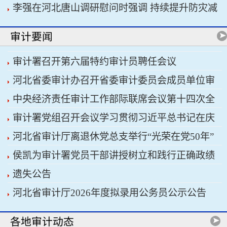
李强在河北唐山调研慰问时强调 持续提升防灾减
书记习近平主持会议
灾救灾能力 切实保障人民群众生命财产安全
审计要闻
审计署召开第六届特约审计员聘任会议
河北省委审计办召开省委审计委员会成员单位审
中央经济责任审计工作部际联席会议第十四次全
计重点工作协调推进会议暨省经济责任审计工作厅
审计署党组召开会议学习贯彻习近平总书记在庆
体会议召开
际联席会议
河北省审计厅离退休党总支举行“光荣在党50年”
祝中国共产党成立105周年大会上的重要讲话精神
侯凯为审计署党员干部讲授树立和践行正确政绩
纪念章颁发仪式
遗失公告
观学习教育专题党课
河北省审计厅2026年度拟录用公务员公示公告
各地审计动态