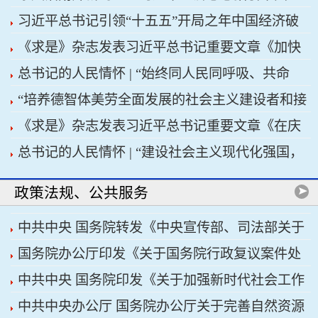
习近平总书记引领“十五五”开局之年中国经济破
济高质量发展行稳致远
《求是》杂志发表习近平总书记重要文章《加快
浪前行
总书记的人民情怀 | “始终同人民同呼吸、共命
建设健康中国》
“培养德智体美劳全面发展的社会主义建设者和接
运、心连心”
《求是》杂志发表习近平总书记重要文章《在庆
班人”——习近平总书记的重要论述指引基础教育
总书记的人民情怀 | “建设社会主义现代化强国，
祝中国共产党成立105周年大会上的讲话》
改革发展开创新局面
关键在科技自立自强”
政策法规、公共服务
中共中央 国务院转发《中央宣传部、司法部关于
国务院办公厅印发《关于国务院行政复议案件处
开展法治宣传教育的第九个五年规划（2026——
中共中央 国务院印发《关于加强新时代社会工作
理程序的若干规定》
2030年）》
中共中央办公厅 国务院办公厅关于完善自然资源
的意见》