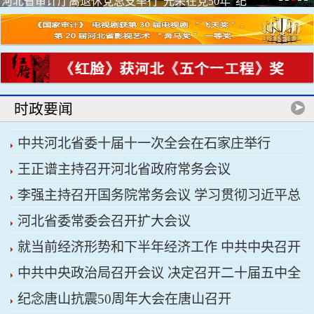
河北省审计厅离退休党总支举行“光荣在党50年”纪
念章颁...
时政要闻
中共河北省委十届十一次全会在石家庄举行
王正谱主持召开河北省政府常务会议
李强主持召开国务院常务会议 学习贯彻习近平总
河北省委常委会召开扩大会议
书记关于上半年经济形势和做好下半年经济工作的
就当前经济形势和下半年经济工作 中共中央召开
重要讲话精神
中共中央政治局召开会议 决定召开二十届五中全
党外人士座谈会 习近平主持并发表重要讲话
纪念唐山抗震50周年大会在唐山召开
会 分析研究当前经济形势和经济工作 中共中央总