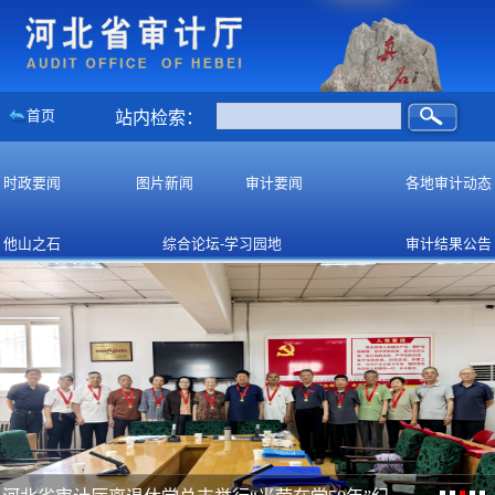
首页
站内检索：
时政要闻
图片新闻
审计要闻
各地审计动态
他山之石
综合论坛-学习园地
审计结果公告