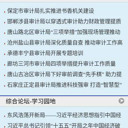
保定市审计局扎实推进书香机关建设
邯郸涉县审计局以穿透式审计助力财政管理提质
唐山路北区审计局“三项举措”加强现场管理推动
增效
沧州盐山县审计局深化质量自查 推动审计工作高
审计工作科学规范
承德丰宁县审计局开展专题培训
质量发展
廊坊三河市审计局四项举措提升审计工作质量
唐山古冶区审计局下好审前调查“先手棋” 助力提
石家庄正定县审计局推进科技强审 打造“智慧型”
升项目质效
审计机关
综合论坛-学习园地
东风浩荡开新局——习近平经济思想指引中国经
习近平总书记引领“十五五”开局之年中国经济破
济高质量发展行稳致远