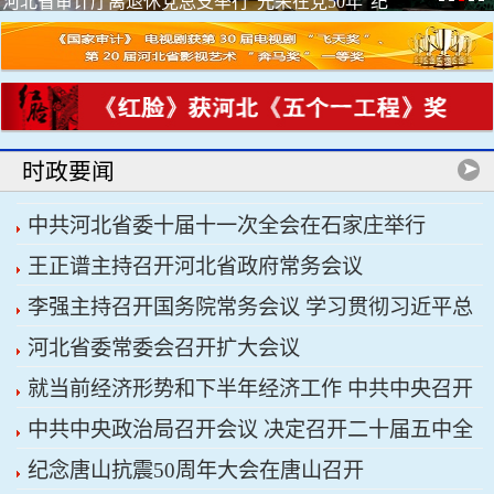
河北省审计厅离退休党总支举行“光荣在党50年”纪
念章颁...
时政要闻
中共河北省委十届十一次全会在石家庄举行
王正谱主持召开河北省政府常务会议
李强主持召开国务院常务会议 学习贯彻习近平总
河北省委常委会召开扩大会议
书记关于上半年经济形势和做好下半年经济工作的
就当前经济形势和下半年经济工作 中共中央召开
重要讲话精神
中共中央政治局召开会议 决定召开二十届五中全
党外人士座谈会 习近平主持并发表重要讲话
纪念唐山抗震50周年大会在唐山召开
会 分析研究当前经济形势和经济工作 中共中央总