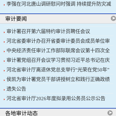
李强在河北唐山调研慰问时强调 持续提升防灾减
书记习近平主持会议
灾救灾能力 切实保障人民群众生命财产安全
审计要闻
审计署召开第六届特约审计员聘任会议
河北省委审计办召开省委审计委员会成员单位审
中央经济责任审计工作部际联席会议第十四次全
计重点工作协调推进会议暨省经济责任审计工作厅
审计署党组召开会议学习贯彻习近平总书记在庆
体会议召开
际联席会议
河北省审计厅离退休党总支举行“光荣在党50年”
祝中国共产党成立105周年大会上的重要讲话精神
侯凯为审计署党员干部讲授树立和践行正确政绩
纪念章颁发仪式
遗失公告
观学习教育专题党课
河北省审计厅2026年度拟录用公务员公示公告
各地审计动态