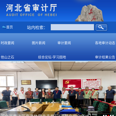
首页
站内检索：
时政要闻
图片新闻
审计要闻
各地审计动态
他山之石
综合论坛-学习园地
审计结果公告