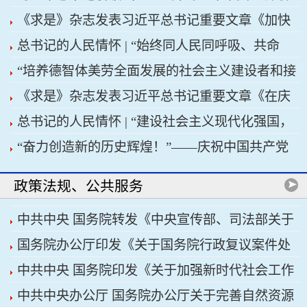
《求是》杂志发表习近平总书记重要文章《加快
浪前行
总书记的人民情怀 | “始终同人民同呼吸、共命
建设健康中国》
“培养德智体美劳全面发展的社会主义建设者和接
运、心连心”
《求是》杂志发表习近平总书记重要文章《在庆
班人”——习近平总书记的重要论述指引基础教育
总书记的人民情怀 | “建设社会主义现代化强国，
祝中国共产党成立105周年大会上的讲话》
改革发展开创新局面
“奋力创造新的历史辉煌！”——庆祝中国共产党
关键在科技自立自强”
成立105周年大会侧记
政策法规、公共服务
中共中央 国务院转发《中央宣传部、司法部关于
国务院办公厅印发《关于国务院行政复议案件处
开展法治宣传教育的第九个五年规划（2026——
中共中央 国务院印发《关于加强新时代社会工作
理程序的若干规定》
2030年）》
中共中央办公厅 国务院办公厅关于完善自然资源
的意见》