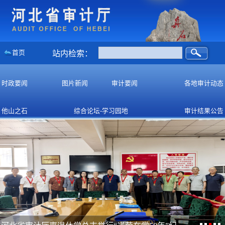
首页
站内检索：
时政要闻
图片新闻
审计要闻
各地审计动态
他山之石
综合论坛-学习园地
审计结果公告