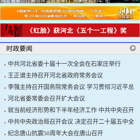
河北省审计厅离退休党总支举行“光荣在党50年”纪
念章颁...
时政要闻
中共河北省委十届十一次全会在石家庄举行
王正谱主持召开河北省政府常务会议
李强主持召开国务院常务会议 学习贯彻习近平总
河北省委常委会召开扩大会议
书记关于上半年经济形势和做好下半年经济工作的
就当前经济形势和下半年经济工作 中共中央召开
重要讲话精神
中共中央政治局召开会议 决定召开二十届五中全
党外人士座谈会 习近平主持并发表重要讲话
纪念唐山抗震50周年大会在唐山召开
会 分析研究当前经济形势和经济工作 中共中央总