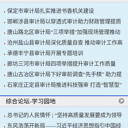
保定市审计局扎实推进书香机关建设
邯郸涉县审计局以穿透式审计助力财政管理提质
唐山路北区审计局“三项举措”加强现场管理推动
增效
沧州盐山县审计局深化质量自查 推动审计工作高
审计工作科学规范
承德丰宁县审计局开展专题培训
质量发展
廊坊三河市审计局四项举措提升审计工作质量
唐山古冶区审计局下好审前调查“先手棋” 助力提
石家庄正定县审计局推进科技强审 打造“智慧型”
升项目质效
审计机关
综合论坛-学习园地
总书记的人民情怀 | “坚持高质量发展要成为领导
东风浩荡开新局——习近平经济思想指引中国经
干部政绩观的重要内容”