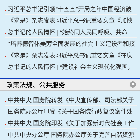
习近平总书记引领“十五五”开局之年中国经济破
济高质量发展行稳致远
《求是》杂志发表习近平总书记重要文章《加快
浪前行
总书记的人民情怀 | “始终同人民同呼吸、共命
建设健康中国》
“培养德智体美劳全面发展的社会主义建设者和接
运、心连心”
《求是》杂志发表习近平总书记重要文章《在庆
班人”——习近平总书记的重要论述指引基础教育
总书记的人民情怀 | “建设社会主义现代化强国，
祝中国共产党成立105周年大会上的讲话》
改革发展开创新局面
关键在科技自立自强”
政策法规、公共服务
中共中央 国务院转发《中央宣传部、司法部关于
国务院办公厅印发《关于国务院行政复议案件处
开展法治宣传教育的第九个五年规划（2026——
中共中央 国务院印发《关于加强新时代社会工作
理程序的若干规定》
2030年）》
中共中央办公厅 国务院办公厅关于完善自然资源
的意见》