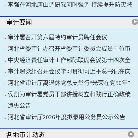
李强在河北唐山调研慰问时强调 持续提升防灾减
书记习近平主持会议
灾救灾能力 切实保障人民群众生命财产安全
审计要闻
审计署召开第六届特约审计员聘任会议
河北省委审计办召开省委审计委员会成员单位审
中央经济责任审计工作部际联席会议第十四次全
计重点工作协调推进会议暨省经济责任审计工作厅
审计署党组召开会议学习贯彻习近平总书记在庆
体会议召开
际联席会议
河北省审计厅离退休党总支举行“光荣在党50年”
祝中国共产党成立105周年大会上的重要讲话精神
侯凯为审计署党员干部讲授树立和践行正确政绩
纪念章颁发仪式
遗失公告
观学习教育专题党课
河北省审计厅2026年度拟录用公务员公示公告
各地审计动态