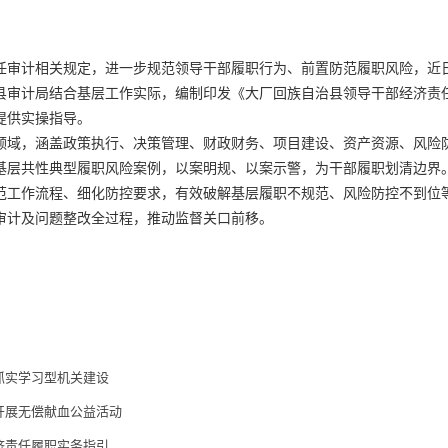
计相关规定，进一步规范领导干部履职行为、前置防范履职风险，近
县审计局结合基层工作实际，编制印发《大厂回族自治县领导干部经济责
提供实操指导。
，涵盖政策执行、决策管理、财政财务、项目建设、资产资源、风险
基层共性典型履职风险案例，以案明规、以案示警，为干部履职划清边界
作流程、细化防控要求，有效破解基层履职不规范、风险防控不到位
审计及问题整改全过程，推动监督关口前移。
抓实学习型机关建设
开展无偿献血公益活动
济责任履职实务指引