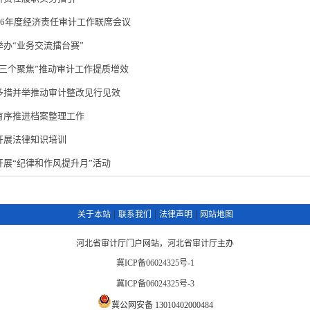
26年度经济责任审计工作联席会议
办“业务交流擂台赛”
三个聚焦”推动审计工作提质增效
多措并举推动审计整改见行见效
有序推进档案整理工作
开展法律知识培训
展“纪律和作风提升月”活动
|
|
|
关于本站
联系我们
法律声明
网站地图
河北省审计厅门户网站，河北省审计厅主办
冀ICP备06024325号-1
冀ICP备06024325号-3
冀公网安备 13010402000484