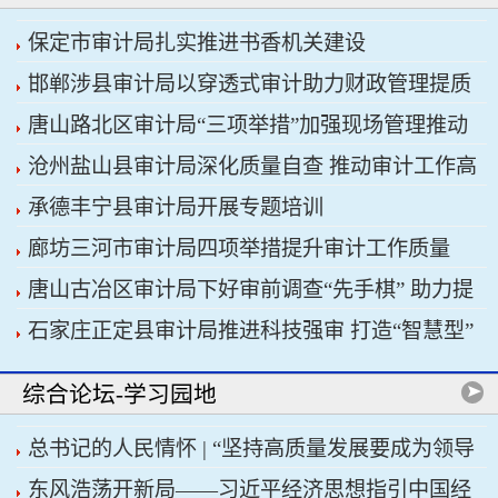
保定市审计局扎实推进书香机关建设
邯郸涉县审计局以穿透式审计助力财政管理提质
唐山路北区审计局“三项举措”加强现场管理推动
增效
沧州盐山县审计局深化质量自查 推动审计工作高
审计工作科学规范
承德丰宁县审计局开展专题培训
质量发展
廊坊三河市审计局四项举措提升审计工作质量
唐山古冶区审计局下好审前调查“先手棋” 助力提
石家庄正定县审计局推进科技强审 打造“智慧型”
升项目质效
审计机关
综合论坛-学习园地
总书记的人民情怀 | “坚持高质量发展要成为领导
东风浩荡开新局——习近平经济思想指引中国经
干部政绩观的重要内容”