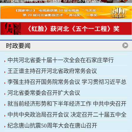
全国党建工作座谈会在京召开 蔡奇出席并讲话 李
希出席
时政要闻
中共河北省委十届十一次全会在石家庄举行
王正谱主持召开河北省政府常务会议
李强主持召开国务院常务会议 学习贯彻习近平总
河北省委常委会召开扩大会议
书记关于上半年经济形势和做好下半年经济工作的
就当前经济形势和下半年经济工作 中共中央召开
重要讲话精神
中共中央政治局召开会议 决定召开二十届五中全
党外人士座谈会 习近平主持并发表重要讲话
纪念唐山抗震50周年大会在唐山召开
会 分析研究当前经济形势和经济工作 中共中央总