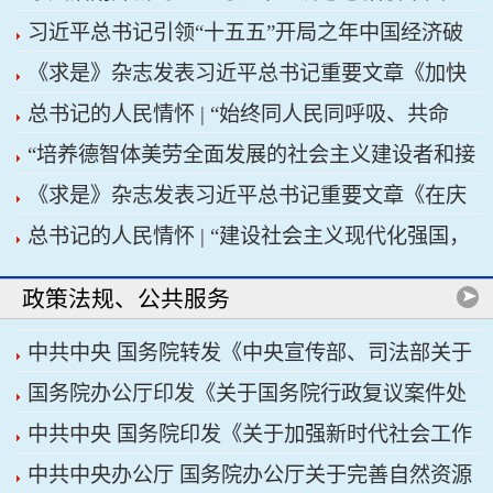
习近平总书记引领“十五五”开局之年中国经济破
济高质量发展行稳致远
《求是》杂志发表习近平总书记重要文章《加快
浪前行
总书记的人民情怀 | “始终同人民同呼吸、共命
建设健康中国》
“培养德智体美劳全面发展的社会主义建设者和接
运、心连心”
《求是》杂志发表习近平总书记重要文章《在庆
班人”——习近平总书记的重要论述指引基础教育
总书记的人民情怀 | “建设社会主义现代化强国，
祝中国共产党成立105周年大会上的讲话》
改革发展开创新局面
关键在科技自立自强”
政策法规、公共服务
中共中央 国务院转发《中央宣传部、司法部关于
国务院办公厅印发《关于国务院行政复议案件处
开展法治宣传教育的第九个五年规划（2026——
中共中央 国务院印发《关于加强新时代社会工作
理程序的若干规定》
2030年）》
中共中央办公厅 国务院办公厅关于完善自然资源
的意见》