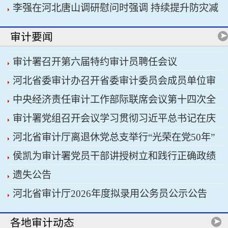
李强在河北唐山调研慰问时强调 持续提升防灾减
书记习近平主持会议
灾救灾能力 切实保障人民群众生命财产安全
审计要闻
审计署召开第六届特约审计员聘任会议
河北省委审计办召开省委审计委员会成员单位审
中央经济责任审计工作部际联席会议第十四次全
计重点工作协调推进会议暨省经济责任审计工作厅
审计署党组召开会议学习贯彻习近平总书记在庆
体会议召开
际联席会议
河北省审计厅离退休党总支举行“光荣在党50年”
祝中国共产党成立105周年大会上的重要讲话精神
侯凯为审计署党员干部讲授树立和践行正确政绩
纪念章颁发仪式
遗失公告
观学习教育专题党课
河北省审计厅2026年度拟录用公务员公示公告
各地审计动态