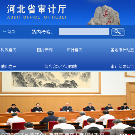
首页
站内检索：
时政要闻
图片新闻
审计要闻
各地审计动态
他山之石
综合论坛-学习园地
审计结果公告