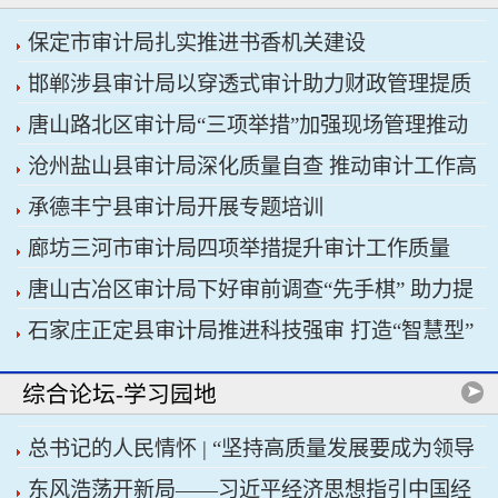
保定市审计局扎实推进书香机关建设
邯郸涉县审计局以穿透式审计助力财政管理提质
唐山路北区审计局“三项举措”加强现场管理推动
增效
沧州盐山县审计局深化质量自查 推动审计工作高
审计工作科学规范
承德丰宁县审计局开展专题培训
质量发展
廊坊三河市审计局四项举措提升审计工作质量
唐山古冶区审计局下好审前调查“先手棋” 助力提
石家庄正定县审计局推进科技强审 打造“智慧型”
升项目质效
审计机关
综合论坛-学习园地
总书记的人民情怀 | “坚持高质量发展要成为领导
东风浩荡开新局——习近平经济思想指引中国经
干部政绩观的重要内容”