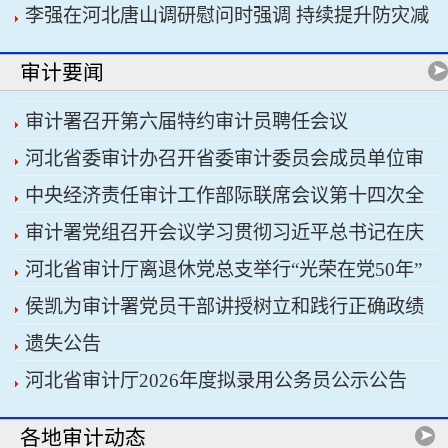
李强在河北唐山调研慰问时强调 持续提升防灾减
书记习近平主持会议
灾救灾能力 切实保障人民群众生命财产安全
审计要闻
审计署召开第六届特约审计员聘任会议
河北省委审计办召开省委审计委员会成员单位审
中央经济责任审计工作部际联席会议第十四次全
计重点工作协调推进会议暨省经济责任审计工作厅
审计署党组召开会议学习贯彻习近平总书记在庆
体会议召开
际联席会议
河北省审计厅离退休党总支举行“光荣在党50年”
祝中国共产党成立105周年大会上的重要讲话精神
侯凯为审计署党员干部讲授树立和践行正确政绩
纪念章颁发仪式
遗失公告
观学习教育专题党课
河北省审计厅2026年度拟录用公务员公示公告
各地审计动态