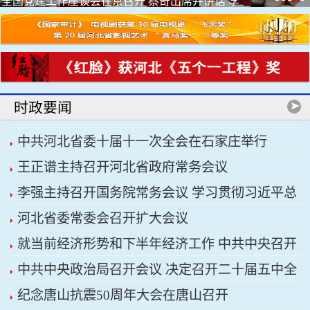
全国党建工作座谈会在京召开 蔡奇出席并讲话 李
希出席
时政要闻
中共河北省委十届十一次全会在石家庄举行
王正谱主持召开河北省政府常务会议
李强主持召开国务院常务会议 学习贯彻习近平总
河北省委常委会召开扩大会议
书记关于上半年经济形势和做好下半年经济工作的
就当前经济形势和下半年经济工作 中共中央召开
重要讲话精神
中共中央政治局召开会议 决定召开二十届五中全
党外人士座谈会 习近平主持并发表重要讲话
纪念唐山抗震50周年大会在唐山召开
会 分析研究当前经济形势和经济工作 中共中央总