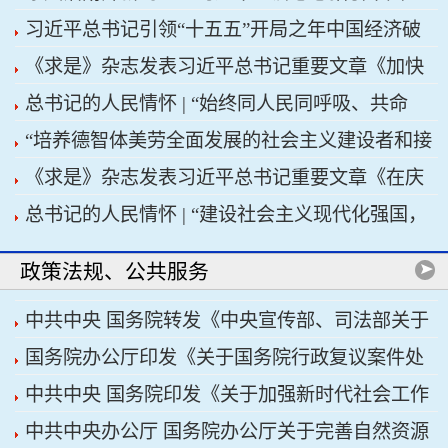
习近平总书记引领“十五五”开局之年中国经济破
济高质量发展行稳致远
《求是》杂志发表习近平总书记重要文章《加快
浪前行
总书记的人民情怀 | “始终同人民同呼吸、共命
建设健康中国》
“培养德智体美劳全面发展的社会主义建设者和接
运、心连心”
《求是》杂志发表习近平总书记重要文章《在庆
班人”——习近平总书记的重要论述指引基础教育
总书记的人民情怀 | “建设社会主义现代化强国，
祝中国共产党成立105周年大会上的讲话》
改革发展开创新局面
关键在科技自立自强”
政策法规、公共服务
中共中央 国务院转发《中央宣传部、司法部关于
国务院办公厅印发《关于国务院行政复议案件处
开展法治宣传教育的第九个五年规划（2026——
中共中央 国务院印发《关于加强新时代社会工作
理程序的若干规定》
2030年）》
中共中央办公厅 国务院办公厅关于完善自然资源
的意见》