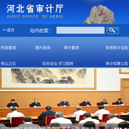
首页
站内检索：
时政要闻
图片新闻
审计要闻
各地审计动态
他山之石
综合论坛-学习园地
审计结果公告