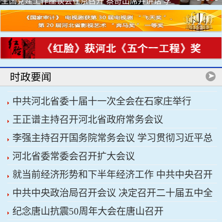
全国党建工作座谈会在京召开 蔡奇出席并讲话 李
希出席
时政要闻
中共河北省委十届十一次全会在石家庄举行
王正谱主持召开河北省政府常务会议
李强主持召开国务院常务会议 学习贯彻习近平总
河北省委常委会召开扩大会议
书记关于上半年经济形势和做好下半年经济工作的
就当前经济形势和下半年经济工作 中共中央召开
重要讲话精神
中共中央政治局召开会议 决定召开二十届五中全
党外人士座谈会 习近平主持并发表重要讲话
纪念唐山抗震50周年大会在唐山召开
会 分析研究当前经济形势和经济工作 中共中央总