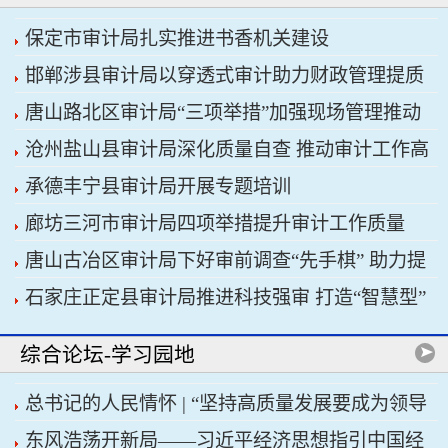
保定市审计局扎实推进书香机关建设
邯郸涉县审计局以穿透式审计助力财政管理提质
唐山路北区审计局“三项举措”加强现场管理推动
增效
沧州盐山县审计局深化质量自查 推动审计工作高
审计工作科学规范
承德丰宁县审计局开展专题培训
质量发展
廊坊三河市审计局四项举措提升审计工作质量
唐山古冶区审计局下好审前调查“先手棋” 助力提
石家庄正定县审计局推进科技强审 打造“智慧型”
升项目质效
审计机关
综合论坛-学习园地
总书记的人民情怀 | “坚持高质量发展要成为领导
东风浩荡开新局——习近平经济思想指引中国经
干部政绩观的重要内容”