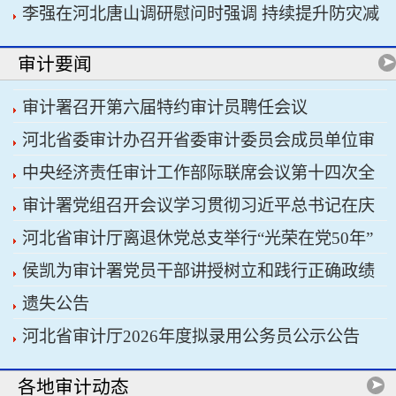
李强在河北唐山调研慰问时强调 持续提升防灾减
书记习近平主持会议
灾救灾能力 切实保障人民群众生命财产安全
审计要闻
审计署召开第六届特约审计员聘任会议
河北省委审计办召开省委审计委员会成员单位审
中央经济责任审计工作部际联席会议第十四次全
计重点工作协调推进会议暨省经济责任审计工作厅
审计署党组召开会议学习贯彻习近平总书记在庆
体会议召开
际联席会议
河北省审计厅离退休党总支举行“光荣在党50年”
祝中国共产党成立105周年大会上的重要讲话精神
侯凯为审计署党员干部讲授树立和践行正确政绩
纪念章颁发仪式
遗失公告
观学习教育专题党课
河北省审计厅2026年度拟录用公务员公示公告
各地审计动态