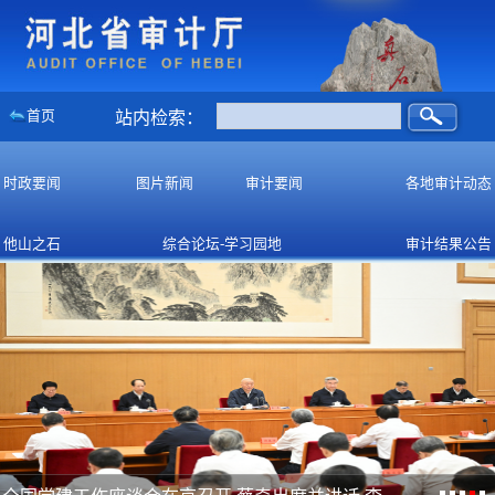
首页
站内检索：
时政要闻
图片新闻
审计要闻
各地审计动态
他山之石
综合论坛-学习园地
审计结果公告