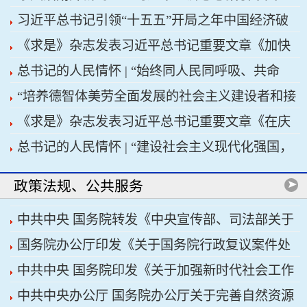
习近平总书记引领“十五五”开局之年中国经济破
济高质量发展行稳致远
《求是》杂志发表习近平总书记重要文章《加快
浪前行
总书记的人民情怀 | “始终同人民同呼吸、共命
建设健康中国》
“培养德智体美劳全面发展的社会主义建设者和接
运、心连心”
《求是》杂志发表习近平总书记重要文章《在庆
班人”——习近平总书记的重要论述指引基础教育
总书记的人民情怀 | “建设社会主义现代化强国，
祝中国共产党成立105周年大会上的讲话》
改革发展开创新局面
关键在科技自立自强”
政策法规、公共服务
中共中央 国务院转发《中央宣传部、司法部关于
国务院办公厅印发《关于国务院行政复议案件处
开展法治宣传教育的第九个五年规划（2026——
中共中央 国务院印发《关于加强新时代社会工作
理程序的若干规定》
2030年）》
中共中央办公厅 国务院办公厅关于完善自然资源
的意见》