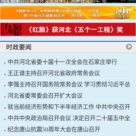
河北省审计厅离退休党总支举行“光荣在党50年”纪
念章颁...
时政要闻
中共河北省委十届十一次全会在石家庄举行
王正谱主持召开河北省政府常务会议
李强主持召开国务院常务会议 学习贯彻习近平总
河北省委常委会召开扩大会议
书记关于上半年经济形势和做好下半年经济工作的
就当前经济形势和下半年经济工作 中共中央召开
重要讲话精神
中共中央政治局召开会议 决定召开二十届五中全
党外人士座谈会 习近平主持并发表重要讲话
纪念唐山抗震50周年大会在唐山召开
会 分析研究当前经济形势和经济工作 中共中央总