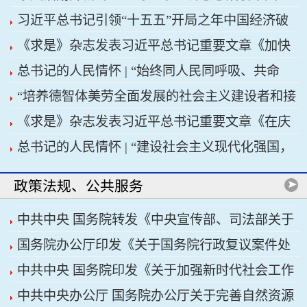
习近平总书记引领“十五五”开局之年中国经济破
济高质量发展行稳致远
《求是》杂志发表习近平总书记重要文章《加快
浪前行
总书记的人民情怀 | “始终同人民同呼吸、共命
建设健康中国》
“培养德智体美劳全面发展的社会主义建设者和接
运、心连心”
《求是》杂志发表习近平总书记重要文章《在庆
班人”——习近平总书记的重要论述指引基础教育
总书记的人民情怀 | “建设社会主义现代化强国，
祝中国共产党成立105周年大会上的讲话》
改革发展开创新局面
关键在科技自立自强”
政策法规、公共服务
中共中央 国务院转发《中央宣传部、司法部关于
国务院办公厅印发《关于国务院行政复议案件处
开展法治宣传教育的第九个五年规划（2026——
中共中央 国务院印发《关于加强新时代社会工作
理程序的若干规定》
2030年）》
中共中央办公厅 国务院办公厅关于完善自然资源
的意见》