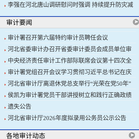
李强在河北唐山调研慰问时强调 持续提升防灾减
书记习近平主持会议
灾救灾能力 切实保障人民群众生命财产安全
审计要闻
审计署召开第六届特约审计员聘任会议
河北省委审计办召开省委审计委员会成员单位审
中央经济责任审计工作部际联席会议第十四次全
计重点工作协调推进会议暨省经济责任审计工作厅
审计署党组召开会议学习贯彻习近平总书记在庆
体会议召开
际联席会议
河北省审计厅离退休党总支举行“光荣在党50年”
祝中国共产党成立105周年大会上的重要讲话精神
侯凯为审计署党员干部讲授树立和践行正确政绩
纪念章颁发仪式
遗失公告
观学习教育专题党课
河北省审计厅2026年度拟录用公务员公示公告
各地审计动态