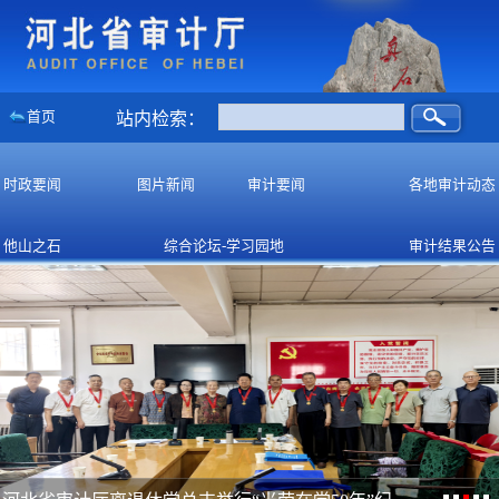
首页
站内检索：
时政要闻
图片新闻
审计要闻
各地审计动态
他山之石
综合论坛-学习园地
审计结果公告