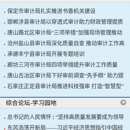
保定市审计局扎实推进书香机关建设
邯郸涉县审计局以穿透式审计助力财政管理提质
唐山路北区审计局“三项举措”加强现场管理推动
增效
沧州盐山县审计局深化质量自查 推动审计工作高
审计工作科学规范
承德丰宁县审计局开展专题培训
质量发展
廊坊三河市审计局四项举措提升审计工作质量
唐山古冶区审计局下好审前调查“先手棋” 助力提
石家庄正定县审计局推进科技强审 打造“智慧型”
升项目质效
审计机关
综合论坛-学习园地
总书记的人民情怀 | “坚持高质量发展要成为领导
东风浩荡开新局——习近平经济思想指引中国经
干部政绩观的重要内容”