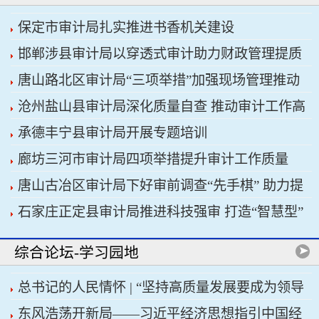
保定市审计局扎实推进书香机关建设
邯郸涉县审计局以穿透式审计助力财政管理提质
唐山路北区审计局“三项举措”加强现场管理推动
增效
沧州盐山县审计局深化质量自查 推动审计工作高
审计工作科学规范
承德丰宁县审计局开展专题培训
质量发展
廊坊三河市审计局四项举措提升审计工作质量
唐山古冶区审计局下好审前调查“先手棋” 助力提
石家庄正定县审计局推进科技强审 打造“智慧型”
升项目质效
审计机关
综合论坛-学习园地
总书记的人民情怀 | “坚持高质量发展要成为领导
东风浩荡开新局——习近平经济思想指引中国经
干部政绩观的重要内容”