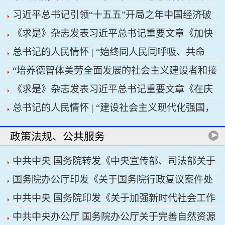
习近平总书记引领“十五五”开局之年中国经济破
济高质量发展行稳致远
《求是》杂志发表习近平总书记重要文章《加快
浪前行
总书记的人民情怀 | “始终同人民同呼吸、共命
建设健康中国》
“培养德智体美劳全面发展的社会主义建设者和接
运、心连心”
《求是》杂志发表习近平总书记重要文章《在庆
班人”——习近平总书记的重要论述指引基础教育
总书记的人民情怀 | “建设社会主义现代化强国，
祝中国共产党成立105周年大会上的讲话》
改革发展开创新局面
关键在科技自立自强”
政策法规、公共服务
中共中央 国务院转发《中央宣传部、司法部关于
国务院办公厅印发《关于国务院行政复议案件处
开展法治宣传教育的第九个五年规划（2026——
中共中央 国务院印发《关于加强新时代社会工作
理程序的若干规定》
2030年）》
中共中央办公厅 国务院办公厅关于完善自然资源
的意见》