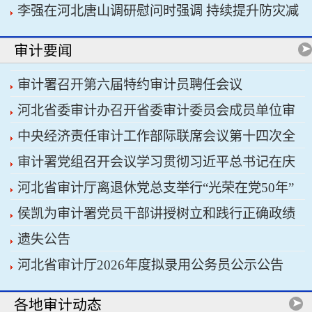
李强在河北唐山调研慰问时强调 持续提升防灾减
书记习近平主持会议
灾救灾能力 切实保障人民群众生命财产安全
审计要闻
审计署召开第六届特约审计员聘任会议
河北省委审计办召开省委审计委员会成员单位审
中央经济责任审计工作部际联席会议第十四次全
计重点工作协调推进会议暨省经济责任审计工作厅
审计署党组召开会议学习贯彻习近平总书记在庆
体会议召开
际联席会议
河北省审计厅离退休党总支举行“光荣在党50年”
祝中国共产党成立105周年大会上的重要讲话精神
侯凯为审计署党员干部讲授树立和践行正确政绩
纪念章颁发仪式
遗失公告
观学习教育专题党课
河北省审计厅2026年度拟录用公务员公示公告
各地审计动态