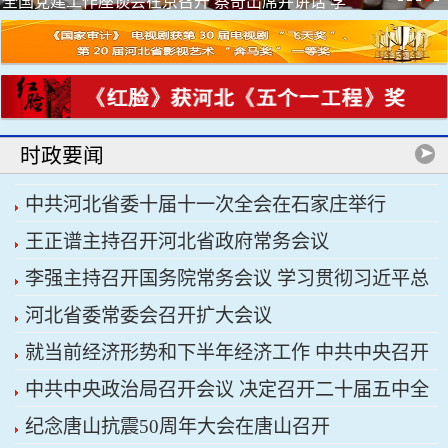
全国党建工作座谈会在京召开 蔡奇出席并讲话 李
希出席
时政要闻
中共河北省委十届十一次全会在石家庄举行
王正谱主持召开河北省政府常务会议
李强主持召开国务院常务会议 学习贯彻习近平总
河北省委常委会召开扩大会议
书记关于上半年经济形势和做好下半年经济工作的
就当前经济形势和下半年经济工作 中共中央召开
重要讲话精神
中共中央政治局召开会议 决定召开二十届五中全
党外人士座谈会 习近平主持并发表重要讲话
纪念唐山抗震50周年大会在唐山召开
会 分析研究当前经济形势和经济工作 中共中央总