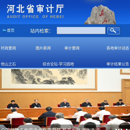
首页
站内检索：
时政要闻
图片新闻
审计要闻
各地审计动态
他山之石
综合论坛-学习园地
审计结果公告