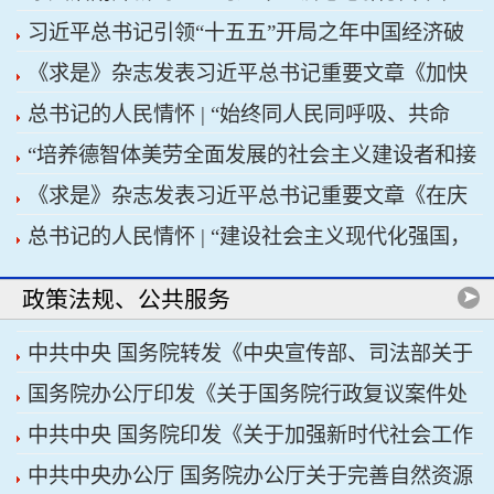
习近平总书记引领“十五五”开局之年中国经济破
济高质量发展行稳致远
《求是》杂志发表习近平总书记重要文章《加快
浪前行
总书记的人民情怀 | “始终同人民同呼吸、共命
建设健康中国》
“培养德智体美劳全面发展的社会主义建设者和接
运、心连心”
《求是》杂志发表习近平总书记重要文章《在庆
班人”——习近平总书记的重要论述指引基础教育
总书记的人民情怀 | “建设社会主义现代化强国，
祝中国共产党成立105周年大会上的讲话》
改革发展开创新局面
关键在科技自立自强”
政策法规、公共服务
中共中央 国务院转发《中央宣传部、司法部关于
国务院办公厅印发《关于国务院行政复议案件处
开展法治宣传教育的第九个五年规划（2026——
中共中央 国务院印发《关于加强新时代社会工作
理程序的若干规定》
2030年）》
中共中央办公厅 国务院办公厅关于完善自然资源
的意见》