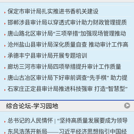
保定市审计局扎实推进书香机关建设
邯郸涉县审计局以穿透式审计助力财政管理提质
唐山路北区审计局“三项举措”加强现场管理推动
增效
沧州盐山县审计局深化质量自查 推动审计工作高
审计工作科学规范
承德丰宁县审计局开展专题培训
质量发展
廊坊三河市审计局四项举措提升审计工作质量
唐山古冶区审计局下好审前调查“先手棋” 助力提
石家庄正定县审计局推进科技强审 打造“智慧型”
升项目质效
审计机关
综合论坛-学习园地
总书记的人民情怀 | “坚持高质量发展要成为领导
东风浩荡开新局——习近平经济思想指引中国经
干部政绩观的重要内容”