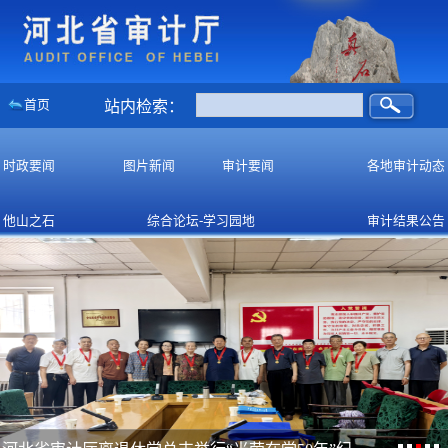
首页
站内检索：
时政要闻
图片新闻
审计要闻
各地审计动态
他山之石
综合论坛-学习园地
审计结果公告