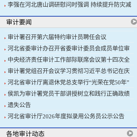
李强在河北唐山调研慰问时强调 持续提升防灾减
书记习近平主持会议
灾救灾能力 切实保障人民群众生命财产安全
审计要闻
审计署召开第六届特约审计员聘任会议
河北省委审计办召开省委审计委员会成员单位审
中央经济责任审计工作部际联席会议第十四次全
计重点工作协调推进会议暨省经济责任审计工作厅
审计署党组召开会议学习贯彻习近平总书记在庆
体会议召开
际联席会议
河北省审计厅离退休党总支举行“光荣在党50年”
祝中国共产党成立105周年大会上的重要讲话精神
侯凯为审计署党员干部讲授树立和践行正确政绩
纪念章颁发仪式
遗失公告
观学习教育专题党课
河北省审计厅2026年度拟录用公务员公示公告
各地审计动态