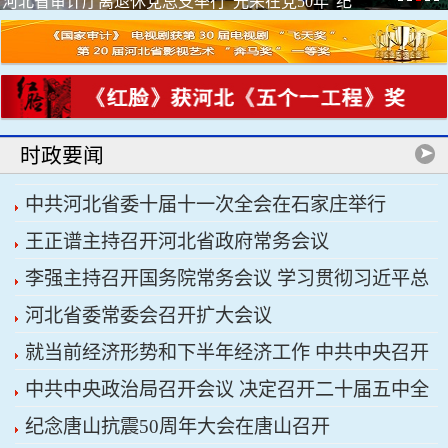
河北省审计厅离退休党总支举行“光荣在党50年”纪
念章颁...
时政要闻
中共河北省委十届十一次全会在石家庄举行
王正谱主持召开河北省政府常务会议
李强主持召开国务院常务会议 学习贯彻习近平总
河北省委常委会召开扩大会议
书记关于上半年经济形势和做好下半年经济工作的
就当前经济形势和下半年经济工作 中共中央召开
重要讲话精神
中共中央政治局召开会议 决定召开二十届五中全
党外人士座谈会 习近平主持并发表重要讲话
纪念唐山抗震50周年大会在唐山召开
会 分析研究当前经济形势和经济工作 中共中央总