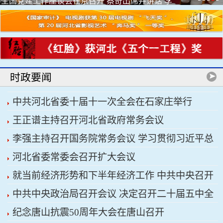
全国党建工作座谈会在京召开 蔡奇出席并讲话 李
希出席
时政要闻
中共河北省委十届十一次全会在石家庄举行
王正谱主持召开河北省政府常务会议
李强主持召开国务院常务会议 学习贯彻习近平总
河北省委常委会召开扩大会议
书记关于上半年经济形势和做好下半年经济工作的
就当前经济形势和下半年经济工作 中共中央召开
重要讲话精神
中共中央政治局召开会议 决定召开二十届五中全
党外人士座谈会 习近平主持并发表重要讲话
纪念唐山抗震50周年大会在唐山召开
会 分析研究当前经济形势和经济工作 中共中央总