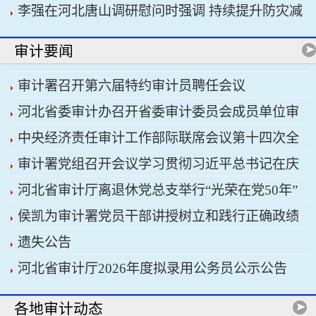
李强在河北唐山调研慰问时强调 持续提升防灾减
书记习近平主持会议
灾救灾能力 切实保障人民群众生命财产安全
审计要闻
审计署召开第六届特约审计员聘任会议
河北省委审计办召开省委审计委员会成员单位审
中央经济责任审计工作部际联席会议第十四次全
计重点工作协调推进会议暨省经济责任审计工作厅
审计署党组召开会议学习贯彻习近平总书记在庆
体会议召开
际联席会议
河北省审计厅离退休党总支举行“光荣在党50年”
祝中国共产党成立105周年大会上的重要讲话精神
侯凯为审计署党员干部讲授树立和践行正确政绩
纪念章颁发仪式
遗失公告
观学习教育专题党课
河北省审计厅2026年度拟录用公务员公示公告
各地审计动态