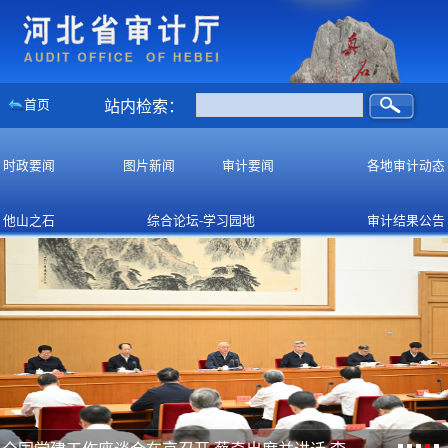
首页
站内检索：
时政要闻
图片新闻
审计要闻
各地审计动态
他山之石
综合论坛-学习园地
审计结果公告