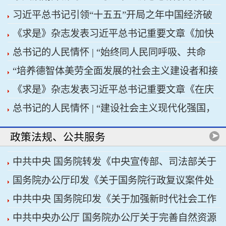
习近平总书记引领“十五五”开局之年中国经济破
济高质量发展行稳致远
《求是》杂志发表习近平总书记重要文章《加快
浪前行
总书记的人民情怀 | “始终同人民同呼吸、共命
建设健康中国》
“培养德智体美劳全面发展的社会主义建设者和接
运、心连心”
《求是》杂志发表习近平总书记重要文章《在庆
班人”——习近平总书记的重要论述指引基础教育
总书记的人民情怀 | “建设社会主义现代化强国，
祝中国共产党成立105周年大会上的讲话》
改革发展开创新局面
关键在科技自立自强”
政策法规、公共服务
中共中央 国务院转发《中央宣传部、司法部关于
国务院办公厅印发《关于国务院行政复议案件处
开展法治宣传教育的第九个五年规划（2026——
中共中央 国务院印发《关于加强新时代社会工作
理程序的若干规定》
2030年）》
中共中央办公厅 国务院办公厅关于完善自然资源
的意见》