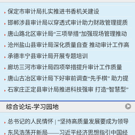
保定市审计局扎实推进书香机关建设
邯郸涉县审计局以穿透式审计助力财政管理提质
唐山路北区审计局“三项举措”加强现场管理推动
增效
沧州盐山县审计局深化质量自查 推动审计工作高
审计工作科学规范
承德丰宁县审计局开展专题培训
质量发展
廊坊三河市审计局四项举措提升审计工作质量
唐山古冶区审计局下好审前调查“先手棋” 助力提
石家庄正定县审计局推进科技强审 打造“智慧型”
升项目质效
审计机关
综合论坛-学习园地
总书记的人民情怀 | “坚持高质量发展要成为领导
东风浩荡开新局——习近平经济思想指引中国经
干部政绩观的重要内容”