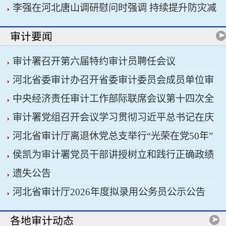
李强在河北唐山调研慰问时强调 持续提升防灾减
书记习近平主持会议
灾救灾能力 切实保障人民群众生命财产安全
审计要闻
审计署召开第六届特约审计员聘任会议
河北省委审计办召开省委审计委员会成员单位审
中央经济责任审计工作部际联席会议第十四次全
计重点工作协调推进会议暨省经济责任审计工作厅
审计署党组召开会议学习贯彻习近平总书记在庆
体会议召开
际联席会议
河北省审计厅离退休党总支举行“光荣在党50年”
祝中国共产党成立105周年大会上的重要讲话精神
侯凯为审计署党员干部讲授树立和践行正确政绩
纪念章颁发仪式
遗失公告
观学习教育专题党课
河北省审计厅2026年度拟录用公务员公示公告
各地审计动态