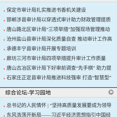
保定市审计局扎实推进书香机关建设
邯郸涉县审计局以穿透式审计助力财政管理提质
唐山路北区审计局“三项举措”加强现场管理推动
增效
沧州盐山县审计局深化质量自查 推动审计工作高
审计工作科学规范
承德丰宁县审计局开展专题培训
质量发展
廊坊三河市审计局四项举措提升审计工作质量
唐山古冶区审计局下好审前调查“先手棋” 助力提
石家庄正定县审计局推进科技强审 打造“智慧型”
升项目质效
审计机关
综合论坛-学习园地
总书记的人民情怀 | “坚持高质量发展要成为领导
东风浩荡开新局——习近平经济思想指引中国经
干部政绩观的重要内容”