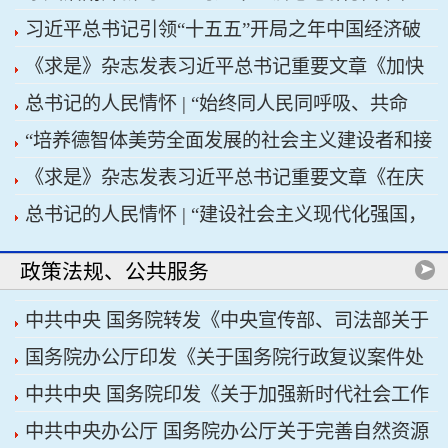
习近平总书记引领“十五五”开局之年中国经济破
济高质量发展行稳致远
《求是》杂志发表习近平总书记重要文章《加快
浪前行
总书记的人民情怀 | “始终同人民同呼吸、共命
建设健康中国》
“培养德智体美劳全面发展的社会主义建设者和接
运、心连心”
《求是》杂志发表习近平总书记重要文章《在庆
班人”——习近平总书记的重要论述指引基础教育
总书记的人民情怀 | “建设社会主义现代化强国，
祝中国共产党成立105周年大会上的讲话》
改革发展开创新局面
关键在科技自立自强”
政策法规、公共服务
中共中央 国务院转发《中央宣传部、司法部关于
国务院办公厅印发《关于国务院行政复议案件处
开展法治宣传教育的第九个五年规划（2026——
中共中央 国务院印发《关于加强新时代社会工作
理程序的若干规定》
2030年）》
中共中央办公厅 国务院办公厅关于完善自然资源
的意见》