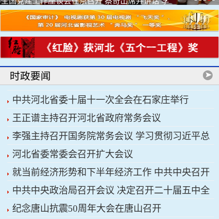
全国党建工作座谈会在京召开 蔡奇出席并讲话 李
希出席
时政要闻
中共河北省委十届十一次全会在石家庄举行
王正谱主持召开河北省政府常务会议
李强主持召开国务院常务会议 学习贯彻习近平总
河北省委常委会召开扩大会议
书记关于上半年经济形势和做好下半年经济工作的
就当前经济形势和下半年经济工作 中共中央召开
重要讲话精神
中共中央政治局召开会议 决定召开二十届五中全
党外人士座谈会 习近平主持并发表重要讲话
纪念唐山抗震50周年大会在唐山召开
会 分析研究当前经济形势和经济工作 中共中央总