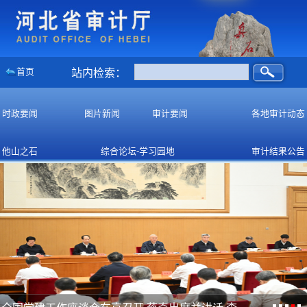
首页
站内检索：
时政要闻
图片新闻
审计要闻
各地审计动态
他山之石
综合论坛-学习园地
审计结果公告