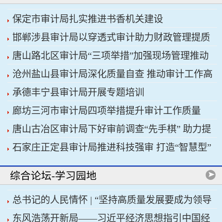
保定市审计局扎实推进书香机关建设
邯郸涉县审计局以穿透式审计助力财政管理提质
唐山路北区审计局“三项举措”加强现场管理推动
增效
沧州盐山县审计局深化质量自查 推动审计工作高
审计工作科学规范
承德丰宁县审计局开展专题培训
质量发展
廊坊三河市审计局四项举措提升审计工作质量
唐山古冶区审计局下好审前调查“先手棋” 助力提
石家庄正定县审计局推进科技强审 打造“智慧型”
升项目质效
审计机关
综合论坛-学习园地
总书记的人民情怀 | “坚持高质量发展要成为领导
东风浩荡开新局——习近平经济思想指引中国经
干部政绩观的重要内容”