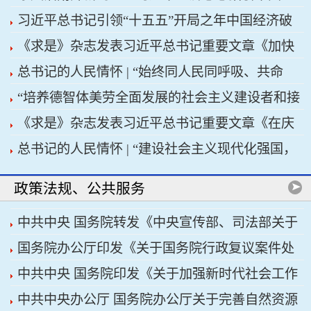
习近平总书记引领“十五五”开局之年中国经济破
济高质量发展行稳致远
《求是》杂志发表习近平总书记重要文章《加快
浪前行
总书记的人民情怀 | “始终同人民同呼吸、共命
建设健康中国》
“培养德智体美劳全面发展的社会主义建设者和接
运、心连心”
《求是》杂志发表习近平总书记重要文章《在庆
班人”——习近平总书记的重要论述指引基础教育
总书记的人民情怀 | “建设社会主义现代化强国，
祝中国共产党成立105周年大会上的讲话》
改革发展开创新局面
关键在科技自立自强”
政策法规、公共服务
中共中央 国务院转发《中央宣传部、司法部关于
国务院办公厅印发《关于国务院行政复议案件处
开展法治宣传教育的第九个五年规划（2026——
中共中央 国务院印发《关于加强新时代社会工作
理程序的若干规定》
2030年）》
中共中央办公厅 国务院办公厅关于完善自然资源
的意见》