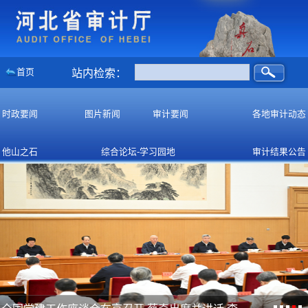
首页
站内检索：
时政要闻
图片新闻
审计要闻
各地审计动态
他山之石
综合论坛-学习园地
审计结果公告