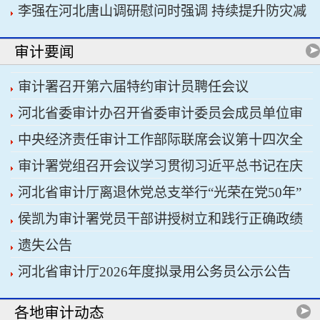
李强在河北唐山调研慰问时强调 持续提升防灾减
书记习近平主持会议
灾救灾能力 切实保障人民群众生命财产安全
审计要闻
审计署召开第六届特约审计员聘任会议
河北省委审计办召开省委审计委员会成员单位审
中央经济责任审计工作部际联席会议第十四次全
计重点工作协调推进会议暨省经济责任审计工作厅
审计署党组召开会议学习贯彻习近平总书记在庆
体会议召开
际联席会议
河北省审计厅离退休党总支举行“光荣在党50年”
祝中国共产党成立105周年大会上的重要讲话精神
侯凯为审计署党员干部讲授树立和践行正确政绩
纪念章颁发仪式
遗失公告
观学习教育专题党课
河北省审计厅2026年度拟录用公务员公示公告
各地审计动态