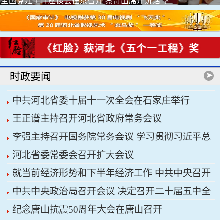
全国党建工作座谈会在京召开 蔡奇出席并讲话 李
希出席
时政要闻
中共河北省委十届十一次全会在石家庄举行
王正谱主持召开河北省政府常务会议
李强主持召开国务院常务会议 学习贯彻习近平总
河北省委常委会召开扩大会议
书记关于上半年经济形势和做好下半年经济工作的
就当前经济形势和下半年经济工作 中共中央召开
重要讲话精神
中共中央政治局召开会议 决定召开二十届五中全
党外人士座谈会 习近平主持并发表重要讲话
纪念唐山抗震50周年大会在唐山召开
会 分析研究当前经济形势和经济工作 中共中央总