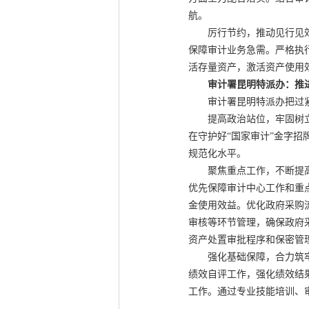
航。
厉行节约，推动见行见效。
保障审计业务急需。严格执
活存量资产，激活资产使用
审计署昆明特派办：推
审计署昆明特派办把过紧
提高政治站位，牢固树立过
在守护好“国家审计”金字
规范化水平。
聚焦重点工作，不断提高管
优先保障审计中心工作和重
金使用效益。优化政府采购
审核等环节管理，确保政府
资产处置审批程序和保密管
强化基础保障，合力筑牢“
绩效自评工作，强化绩效结
工作。通过专业技能培训、审