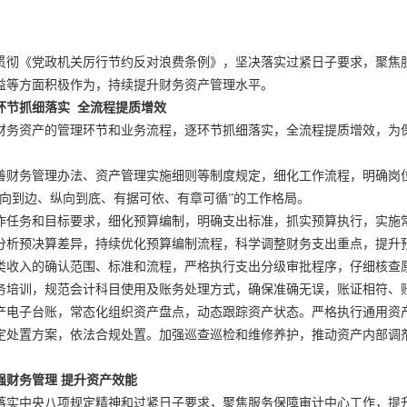
《党政机关厉行节约反对浪费条例》，坚决落实过紧日子要求，聚焦
益等方面积极作为，持续提升财务资产管理水平。
节抓细落实 全流程提质增效
资产的管理环节和业务流程，逐环节抓细落实，全流程提质增效，为
务管理办法、资产管理实施细则等制度规定，细化工作流程，明确岗
横向到边、纵向到底、有据可依、有章可循”的工作格局。
务和目标要求，细化预算编制，明确支出标准，抓实预算执行，实施
分析预决算差异，持续优化预算编制流程，科学调整财务支出重点，提升
入的确认范围、标准和流程，严格执行支出分级审批程序，仔细核查
务培训，规范会计科目使用及账务处理方式，确保准确无误，账证相符、
子台账，常态化组织资产盘点，动态跟踪资产状态。严格执行通用资
定处置方案，依法合规处置。加强巡查巡检和维修养护，推动资产内部调
强财务管理 提升资产效能
中央八项规定精神和过紧日子要求，聚焦服务保障审计中心工作，提