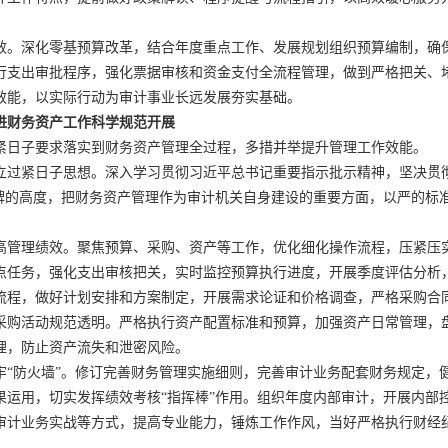
深化零基预算改革，结合年度重点工作、发展规划组织预算编制，确
行支出审批程序，强化票据审核和资金支付全流程管理，做到严格把关、
效能，以实际行动为审计事业长远发展夯实基础。
进财务资产工作科学规范开展
日子要求落实到财务资产管理全过程，多措并举提升管理工作效能。
紧日子思想。深入学习贯彻习近平总书记重要指示批示精神，坚决贯
招牌的高度，把财务资产管理作为审计机关自身建设的重要方面，以严的标
理绩效。聚焦预算、采购、资产等工作，优化细化操作流程，压紧压
点任务，强化支出审核把关，实时监控预算执行进度，开展季度评估分析
流程，做好计划安排和方案制定，开展需求论证和价格调查，严格采购合
采购活动规范透明。严格执行资产配置标准和预算，加强资产日常管理，
理，防止资产流失和泄密风险。
防火墙”。修订完善财务管理实施细则，完善审计业务配套财务规定，
果运用，切实发挥绩效考核“指挥棒”作用。组织年度内部审计，开展内部
计业务实战等方式，提高专业能力，锤炼工作作风，当好严格执行财经纪律