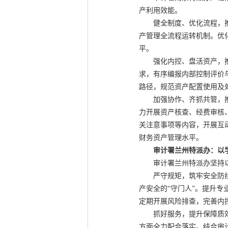
产利用效能。
健全制度、优化流程，推动
产管理全流程运转机制。优
平。
强化内控、盘活资产，推动
求，有序编报内部控制评价
路径，规范资产配置使用及
加强协作、齐抓共管，推动
力开展资产核查、经费审核
关注意事项等内容，开展互
财务资产管理水平。
审计署兰州特派办：以
审计署兰州特派办坚持以学
严守规矩，筑牢安全防线。
产安全的“守门人”。提升
定期开展风险排查，完善内
抓好服务，提升保障质效。
方面全力配合落实。结合审