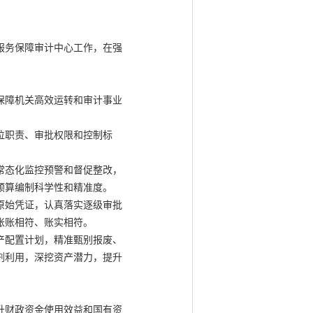
服务保障审计中心工作，在强
保障机关高效运转和审计事业
位职责、审批权限和控制标
常态化监控预警和督促整改，
预算编制科学性和精准度。
原始凭证，认真落实逐级审批
账账相符、账实相符。
产配置计划，精准甄别报废、
剂利用，深挖资产潜力，提升
升财政资金使用效益和国有资