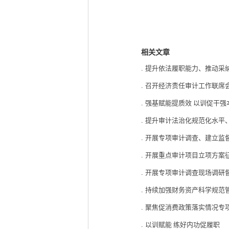
相关文章
.
提升依法履职能力、推动采
.
召开经济责任审计工作联席
.
强基赋能提质效 以训促干强
.
提升审计法治化规范化水平
.
开展专项审计调查、建立监
.
开展重点审计项目立项方案
.
开展专项审计调查现场调研
.
持续加强财务资产科学规范
.
聚焦促消费政策落实情况专
.
以训赋能 练好内功促履职