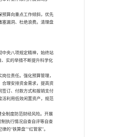
保预算向重点工作倾斜，优先
堵塞漏洞、杜绝浪费。清理盘
彻中央八项规定精神，始终站
准、实的举措不断提升科学化
实岗位责任。强化预算管理，
，合理安排资金需求，提高资
同签订、付款方式和报销支付
盘活利用低效闲置资产，规范
健全制度防范财经风险。开展
控制执行情况自查自评等自查
的“铁算盘”“红管家”。