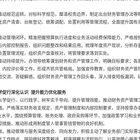
规范运转。对标科学规范，厘清权责边界，制定出台财务管理办法等
化资产清查、台账登记、统筹调配、处置利用等管理流程，全面提升国有
管理闭环。精准把握预算执行进度和业务活动经费保障能力，严格按
与内部控制报告，组织问题整改和结果应用。梳理年度资产现状，分析存
处置管理流程，组织资产盘查核对，将管理要求落到实处。
持续提升。办领导统筹谋划财务和资产管理工作，明确目标要求；各
、内控评价等工作，形成齐抓共管格局。加强宣传教育，组织财务资产管
动交流、答疑解惑。组织财务资产管理工作回头看，深入排查短板漏洞，
学促行深化认识 提升能力优化服务
促行、以行践学，树牢实干导向、提升管理效能，推动财务资产管理
严格落实财务收支规定、资产管理制度和内部控制要求，坚持按章办
专业水平，围绕预算管理、账务处理、政府采购等环节，加强政策学习和业
控措施，推动形成用制度管人管事管钱管物的良好机制。
推动管理与服务深度结合、同向发力，积极主动了解业务部门实际需
计工作特点，提前做好政策解读、程序提醒与流程指引，以高效暖心服务