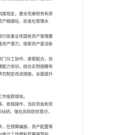
制度规定，健全完善财务和资
资产精细化、标准化管理水
照行政事业性国有资产管理要
量资产潜力，探索资产盘活新
部门分工协作、紧密配合，协
理能力培训，结合实例提醒有
研究制定改进措施，全面提升
工作提质增效。
事、依规操作，当好资金和资
务钻研。强化风险防控意识，
求，在预算编报、资产配置等
为审计工作顺利开展保驾护