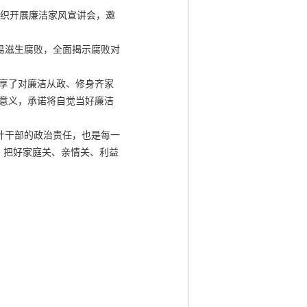
织开展廉洁家风宣讲会，邀
易滋生腐败，全面揭示腐败对
享了对廉洁从政、修身齐家
要意义，承诺将自觉当好廉洁
计干部的政治责任，也是每一
，把好家庭关、亲情关、利益