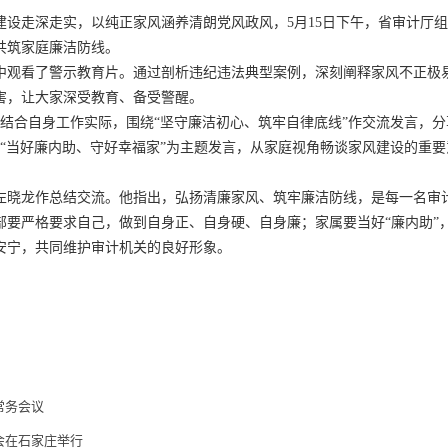
走深走实，以纯正家风涵养清朗党风政风，5月15日下午，省审计厅组
共筑家庭廉洁防线。
看了警示教育片。通过剖析违纪违法典型案例，深刻阐释家风不正极
害，让大家深受教育、备受警醒。
合自身工作实际，围绕“坚守廉洁初心、筑牢自律底线”作交流发言，分
以“当好廉内助、守好幸福家”为主题发言，从家庭视角畅谈家风建设的重
龙作总结交流。他指出，弘扬清廉家风、筑牢廉洁防线，是每一名审
部要严格要求自己，做到自身正、自身硬、自身廉；家属要当好“廉内助”
安宁，共同维护审计机关的良好形象。
常务会议
会在石家庄举行