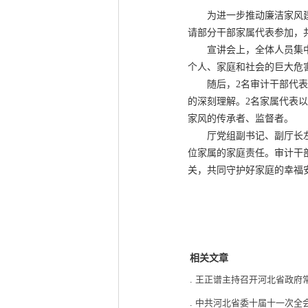
为进一步推动廉洁家风建设
请部分干部家属代表参加，
宣讲会上，全体人员集中观
个人、家庭和社会的巨大危
随后，2名审计干部代表结
的深刻理解。2名家属代表
家风的传承者、监督者。
厅党组副书记、副厅长左晓
位家属的家庭责任。审计干
关，共同守护好家庭的幸福
相关文章
.
王正谱主持召开河北省政府
.
中共河北省委十届十一次全