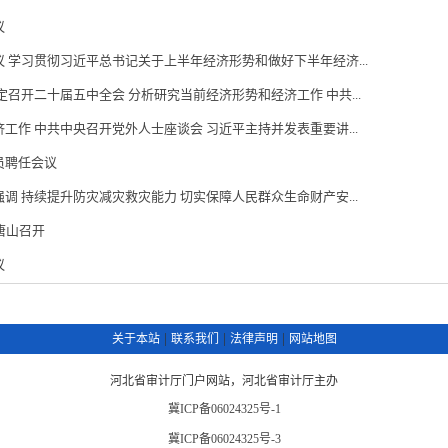
议
 学习贯彻习近平总书记关于上半年经济形势和做好下半年经济...
召开二十届五中全会 分析研究当前经济形势和经济工作 中共...
工作 中共中央召开党外人士座谈会 习近平主持并发表重要讲...
员聘任会议
调 持续提升防灾减灾救灾能力 切实保障人民群众生命财产安...
唐山召开
议
|
|
|
关于本站
联系我们
法律声明
网站地图
河北省审计厅门户网站，河北省审计厅主办
冀ICP备06024325号-1
冀ICP备06024325号-3