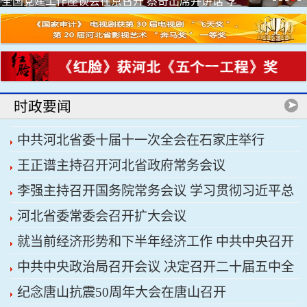
全国党建工作座谈会在京召开 蔡奇出席并讲话 李
希出席
时政要闻
中共河北省委十届十一次全会在石家庄举行
王正谱主持召开河北省政府常务会议
李强主持召开国务院常务会议 学习贯彻习近平总
河北省委常委会召开扩大会议
书记关于上半年经济形势和做好下半年经济工作的
就当前经济形势和下半年经济工作 中共中央召开
重要讲话精神
中共中央政治局召开会议 决定召开二十届五中全
党外人士座谈会 习近平主持并发表重要讲话
纪念唐山抗震50周年大会在唐山召开
会 分析研究当前经济形势和经济工作 中共中央总