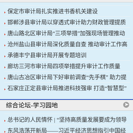
保定市审计局扎实推进书香机关建设
邯郸涉县审计局以穿透式审计助力财政管理提质
唐山路北区审计局“三项举措”加强现场管理推动
增效
沧州盐山县审计局深化质量自查 推动审计工作高
审计工作科学规范
承德丰宁县审计局开展专题培训
质量发展
廊坊三河市审计局四项举措提升审计工作质量
唐山古冶区审计局下好审前调查“先手棋” 助力提
石家庄正定县审计局推进科技强审 打造“智慧型”
升项目质效
审计机关
综合论坛-学习园地
总书记的人民情怀 | “坚持高质量发展要成为领导
东风浩荡开新局——习近平经济思想指引中国经
干部政绩观的重要内容”