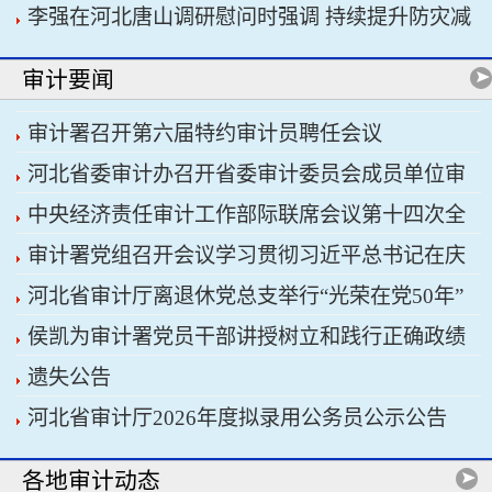
李强在河北唐山调研慰问时强调 持续提升防灾减
书记习近平主持会议
灾救灾能力 切实保障人民群众生命财产安全
审计要闻
审计署召开第六届特约审计员聘任会议
河北省委审计办召开省委审计委员会成员单位审
中央经济责任审计工作部际联席会议第十四次全
计重点工作协调推进会议暨省经济责任审计工作厅
审计署党组召开会议学习贯彻习近平总书记在庆
体会议召开
际联席会议
河北省审计厅离退休党总支举行“光荣在党50年”
祝中国共产党成立105周年大会上的重要讲话精神
侯凯为审计署党员干部讲授树立和践行正确政绩
纪念章颁发仪式
遗失公告
观学习教育专题党课
河北省审计厅2026年度拟录用公务员公示公告
各地审计动态