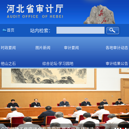
首页
站内检索：
时政要闻
图片新闻
审计要闻
各地审计动态
他山之石
综合论坛-学习园地
审计结果公告