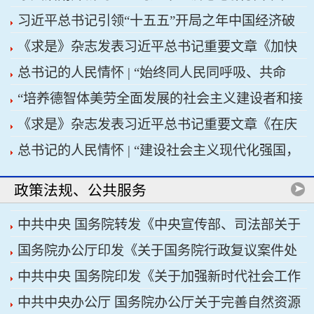
习近平总书记引领“十五五”开局之年中国经济破
济高质量发展行稳致远
《求是》杂志发表习近平总书记重要文章《加快
浪前行
总书记的人民情怀 | “始终同人民同呼吸、共命
建设健康中国》
“培养德智体美劳全面发展的社会主义建设者和接
运、心连心”
《求是》杂志发表习近平总书记重要文章《在庆
班人”——习近平总书记的重要论述指引基础教育
总书记的人民情怀 | “建设社会主义现代化强国，
祝中国共产党成立105周年大会上的讲话》
改革发展开创新局面
关键在科技自立自强”
政策法规、公共服务
中共中央 国务院转发《中央宣传部、司法部关于
国务院办公厅印发《关于国务院行政复议案件处
开展法治宣传教育的第九个五年规划（2026——
中共中央 国务院印发《关于加强新时代社会工作
理程序的若干规定》
2030年）》
中共中央办公厅 国务院办公厅关于完善自然资源
的意见》