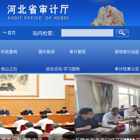
首页
站内检索：
时政要闻
图片新闻
审计要闻
各地审计动态
他山之石
综合论坛-学习园地
审计结果公告