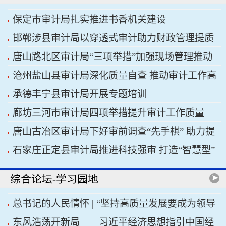
保定市审计局扎实推进书香机关建设
邯郸涉县审计局以穿透式审计助力财政管理提质
唐山路北区审计局“三项举措”加强现场管理推动
增效
沧州盐山县审计局深化质量自查 推动审计工作高
审计工作科学规范
承德丰宁县审计局开展专题培训
质量发展
廊坊三河市审计局四项举措提升审计工作质量
唐山古冶区审计局下好审前调查“先手棋” 助力提
石家庄正定县审计局推进科技强审 打造“智慧型”
升项目质效
审计机关
综合论坛-学习园地
总书记的人民情怀 | “坚持高质量发展要成为领导
东风浩荡开新局——习近平经济思想指引中国经
干部政绩观的重要内容”