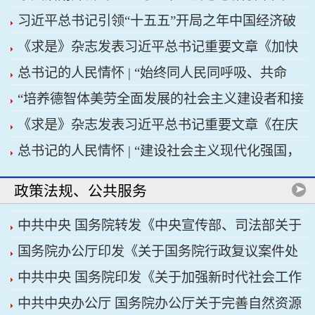
习近平总书记引领“十五五”开局之年中国经济破
济高质量发展行稳致远
《求是》杂志发表习近平总书记重要文章《加快
浪前行
总书记的人民情怀 | “始终同人民同呼吸、共命
建设健康中国》
“培养德智体美劳全面发展的社会主义建设者和接
运、心连心”
《求是》杂志发表习近平总书记重要文章《在庆
班人”——习近平总书记的重要论述指引基础教育
总书记的人民情怀 | “建设社会主义现代化强国，
祝中国共产党成立105周年大会上的讲话》
改革发展开创新局面
关键在科技自立自强”
政策法规、公共服务
中共中央 国务院转发《中央宣传部、司法部关于
国务院办公厅印发《关于国务院行政复议案件处
开展法治宣传教育的第九个五年规划（2026——
中共中央 国务院印发《关于加强新时代社会工作
理程序的若干规定》
2030年）》
中共中央办公厅 国务院办公厅关于完善自然资源
的意见》