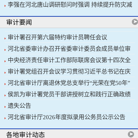
李强在河北唐山调研慰问时强调 持续提升防灾减
书记习近平主持会议
灾救灾能力 切实保障人民群众生命财产安全
审计要闻
审计署召开第六届特约审计员聘任会议
河北省委审计办召开省委审计委员会成员单位审
中央经济责任审计工作部际联席会议第十四次全
计重点工作协调推进会议暨省经济责任审计工作厅
审计署党组召开会议学习贯彻习近平总书记在庆
体会议召开
际联席会议
河北省审计厅离退休党总支举行“光荣在党50年”
祝中国共产党成立105周年大会上的重要讲话精神
侯凯为审计署党员干部讲授树立和践行正确政绩
纪念章颁发仪式
遗失公告
观学习教育专题党课
河北省审计厅2026年度拟录用公务员公示公告
各地审计动态